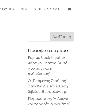
ΥΓΓΡΑΦΕΙΣ
ΝΕΑ
RIGHTS CATALOGUE
Πρόσφατα άρθρα
Pop-up book theatre/
Χάρτινο Θέατρο: “Αυτό
που μας κάνει
ανθρώπους”
Ο “Επόμενος Σταθμός”
στην 15η Διεθνή έκθεση
βιβλίου Θεσσαλονίκης
Παρουσίαση: “Η Λούνα
και το γαλάζιο δωμάτιο”