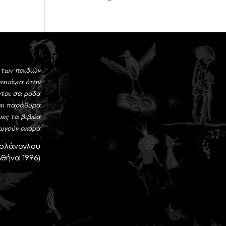
 των παιδιών
ναυάγια όταν
νται σα ρόδα
αι παράθυρα
ες τα βιβλία
ωγούν ακόμα
Ασλάνογλου
θήνα 1996)