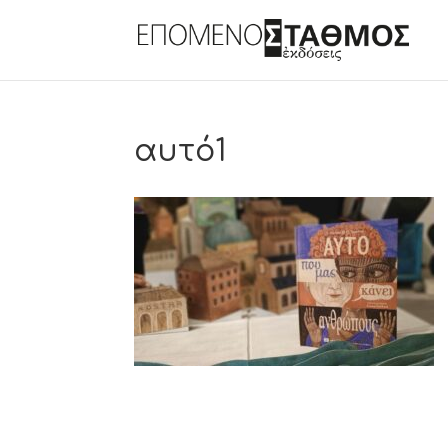
αυτό1