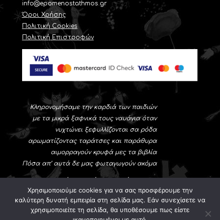
info@epomenostathmos.gr
Όροι Χρήσης
Πολιτική Cookies
Πολιτική Επιστροφών
Κληρονομήσαμε την καρδιά των παιδιών
με τα μικρά ξαφνικά τους ναυάγια όταν
νυχτώνει ξεφυλλίζονται σα ρόδα
αρωματίζοντας ταράτσες και παράθυρα
αιμορραγούν κρυφά μες τα βιβλία
Πόσα απ’ αυτά δε μας φωταγωγούν ακόμα
Νίκος-Αλέξης Ασλάνογλου
Χρησιμοποιούμε cookies για να σας προσφέρουμε την
(Θεσσαλονίκη 1931-Αθήνα 1996)
καλύτερη δυνατή εμπειρία στη σελίδα μας. Εάν συνεχίσετε να
χρησιμοποιείτε τη σελίδα, θα υποθέσουμε πως είστε
ικανοποιημένοι με αυτό.