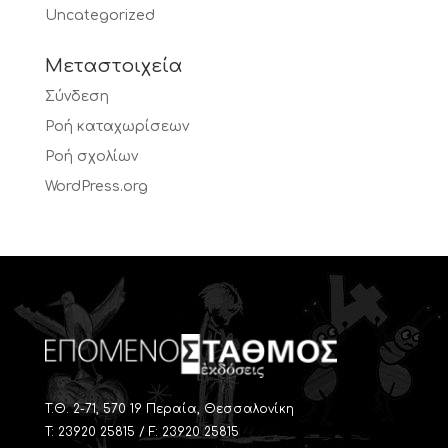
Uncategorized
Μεταστοιχεία
Σύνδεση
Ροή καταχωρίσεων
Ροή σχολίων
WordPress.org
T.Θ. 2-71, 570 19 Περαία, Θεσσαλονίκη
Τ: 23920 25815 / F: 23920 25815