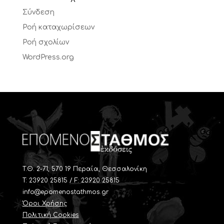
Σύνδεση
Ροή καταχωρίσεων
Ροή σχολίων
WordPress.org
T.Θ. 2-71, 570 19 Περαία, Θεσσαλονίκη
Τ: 23920 25815 / F: 23920 25815
info@epomenostathmos.gr
Όροι Χρήσης
Πολιτική Cookies