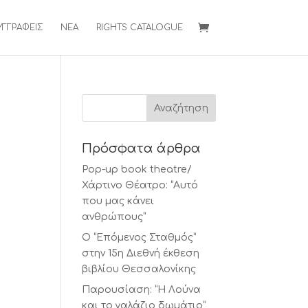
ΥΓΓΡΑΦΕΙΣ
ΝΕΑ
RIGHTS CATALOGUE
Πρόσφατα άρθρα
Pop-up book theatre/
Χάρτινο Θέατρο: “Αυτό
που μας κάνει
ανθρώπους”
Ο “Επόμενος Σταθμός”
στην 15η Διεθνή έκθεση
βιβλίου Θεσσαλονίκης
Παρουσίαση: “Η Λούνα
και το γαλάζιο δωμάτιο”