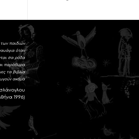
 των παιδιών
ναυάγια όταν
νται σα ρόδα
αι παράθυρα
ες τα βιβλία
ωγούν ακόμα
Ασλάνογλου
θήνα 1996)