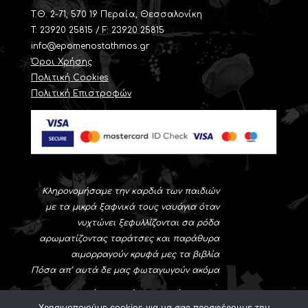
T.Θ. 2-71, 570 19 Περαία, Θεσσαλονίκη
Τ: 23920 25815 / F: 23920 25815
info@epomenostathmos.gr
Όροι Χρήσης
Πολιτική Cookies
Πολιτική Επιστροφών
Κληρονομήσαμε την καρδιά των παιδιών
με τα μικρά ξαφνικά τους ναυάγια όταν
νυχτώνει ξεφυλλίζονται σα ρόδα
αρωματίζοντας ταράτσες και παράθυρα
αιμορραγούν κρυφά μες τα βιβλία
Πόσα απ’ αυτά δε μας φωταγωγούν ακόμα
Νίκος-Αλέξης Ασλάνογλου
Χρησιμοποιούμε cookies για να σας προσφέρουμε την