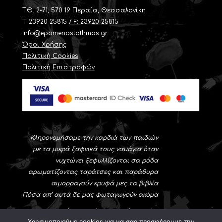
T.Θ. 2-71, 570 19 Περαία, Θεσσαλονίκη
Τ: 23920 25815 / F: 23920 25815
info@epomenostathmos.gr
Όροι Χρήσης
Πολιτική Cookies
Πολιτική Επιστροφών
Κληρονομήσαμε την καρδιά των παιδιών
με τα μικρά ξαφνικά τους ναυάγια όταν
νυχτώνει ξεφυλλίζονται σα ρόδα
αρωματίζοντας ταράτσες και παράθυρα
αιμορραγούν κρυφά μες τα βιβλία
Πόσα απ’ αυτά δε μας φωταγωγούν ακόμα
Νίκος-Αλέξης Ασλάνογλου
Χρησιμοποιούμε cookies για να σας προσφέρουμε την