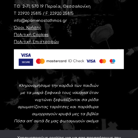
T.Θ. 2-71, 570 19 Περαία, Θεσσαλονίκη
Τ: 23920 25815 / F: 23920 25815
info@epomenostathmos.gr
Όροι Χρήσης
Πολιτική Cookies
Πολιτική Επιστροφών
Κληρονομήσαμε την καρδιά των παιδιών
με τα μικρά ξαφνικά τους ναυάγια όταν
νυχτώνει ξεφυλλίζονται σα ρόδα
αρωματίζοντας ταράτσες και παράθυρα
αιμορραγούν κρυφά μες τα βιβλία
Πόσα απ’ αυτά δε μας φωταγωγούν ακόμα
Νίκος-Αλέξης Ασλάνογλου
Χρησιμοποιούμε cookies για να σας προσφέρουμε την