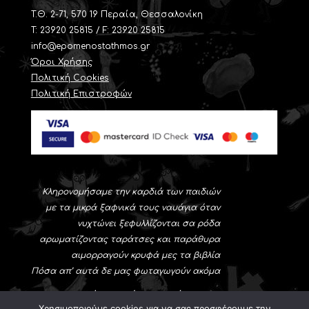
T.Θ. 2-71, 570 19 Περαία, Θεσσαλονίκη
Τ: 23920 25815 / F: 23920 25815
info@epomenostathmos.gr
Όροι Χρήσης
Πολιτική Cookies
Πολιτική Επιστροφών
Κληρονομήσαμε την καρδιά των παιδιών
με τα μικρά ξαφνικά τους ναυάγια όταν
νυχτώνει ξεφυλλίζονται σα ρόδα
αρωματίζοντας ταράτσες και παράθυρα
αιμορραγούν κρυφά μες τα βιβλία
Πόσα απ’ αυτά δε μας φωταγωγούν ακόμα
Νίκος-Αλέξης Ασλάνογλου
Χρησιμοποιούμε cookies για να σας προσφέρουμε την