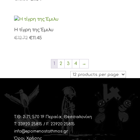
Η τίγρη της Έμιλυ
€
12.72
€
11.45
1
2
3
4
→
T.Θ. 2-71, 570 19 Περαία, Θεσσαλονίκη
Τ: 23920 25815 / F: 23920 25815
info@epomenostathmos.gr
Όροι Χρήσης