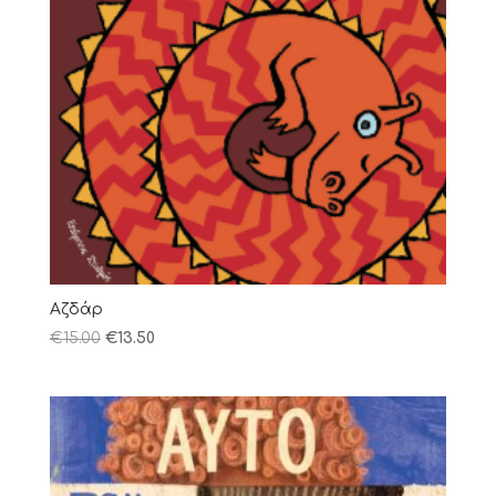
Αζδάρ
€
15.00
€
13.50