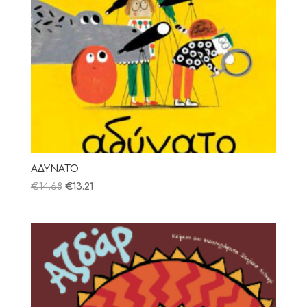
ΑΔΥΝΑΤΟ
€
14.68
€
13.21