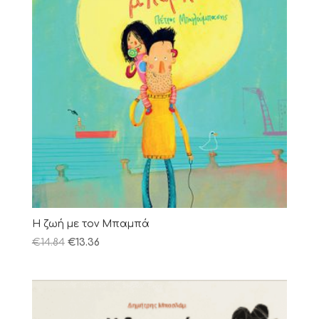
Η ζωή με τον Μπαμπά
€
14.84
€
13.36