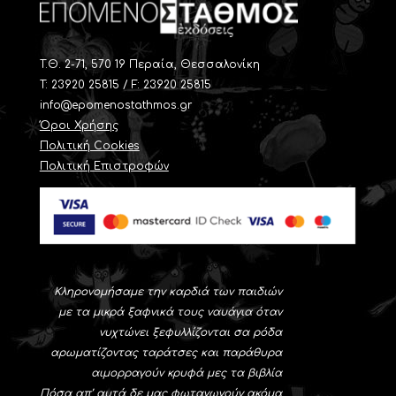
T.Θ. 2-71, 570 19 Περαία, Θεσσαλονίκη
Τ: 23920 25815 / F: 23920 25815
info@epomenostathmos.gr
Όροι Χρήσης
Πολιτική Cookies
Πολιτική Επιστροφών
Κληρονομήσαμε την καρδιά των παιδιών
με τα μικρά ξαφνικά τους ναυάγια όταν
νυχτώνει ξεφυλλίζονται σα ρόδα
αρωματίζοντας ταράτσες και παράθυρα
αιμορραγούν κρυφά μες τα βιβλία
Πόσα απ’ αυτά δε μας φωταγωγούν ακόμα